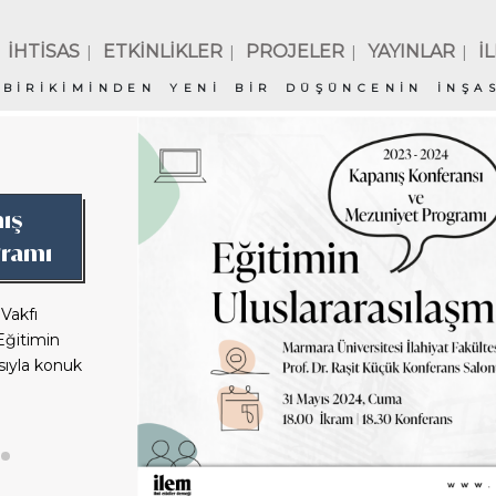
İHTİSAS
ETKİNLİKLER
PROJELER
YAYINLAR
İ
|
|
|
|
BİRİKİMİNDEN YENİ BİR DÜŞÜNCENİN İNŞAS
nış
gramı
Vakfı
Eğitimin
sıyla konuk