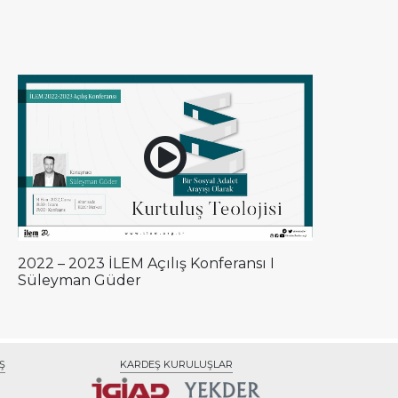
2022 – 2023 İLEM Açılış Konferansı I
20
Süleyman Güder
Ta
Ş
KARDEŞ KURULUŞLAR