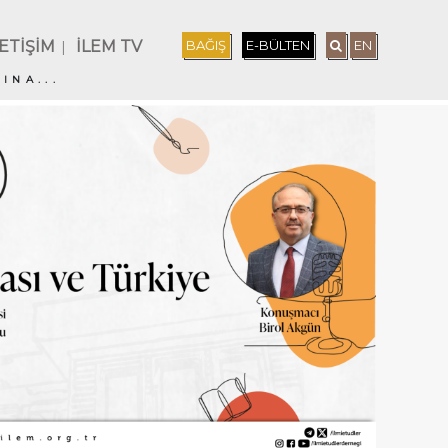
LETİŞİM
İLEM TV
BAĞIŞ
E-BÜLTEN
EN
|
INA...