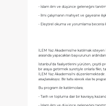
-
İslam ilim ve düşünce geleneğini tanıt
-
İlmi çalışmanın mahiyet ve gayesine ilişk
-
Eleştirel okuma ve yorumlama becerisi
İLEM Yaz Akademisi’ne katılmak isteyen İs
arasında yapacakları başvurunun ardından
İstanbul’da faaliyetlerini yürüten, çeşitli
bir araya getirmek suretiyle onlarla fikri,
İLEM Yaz Akademisi’ni düzenlemektedir.
amaçlamaktayız. Bir hafta sürecek olan bu programda 
Bu program ile katılımcılara;
-
Tarih ve topluma dair bir kavrayış kazan
-
İslam ilim ve düşünce geleneğini tanıt