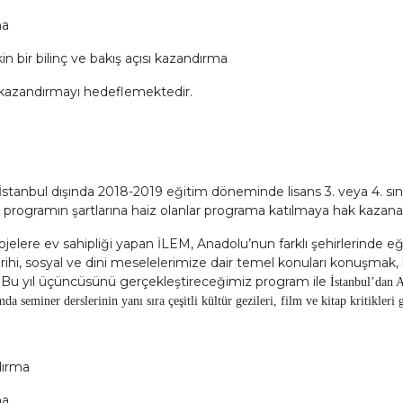
ma
in bir bilinç ve bakış açısı kazandırma
 kazandırmayı hedeflemektedir.
tanbul dışında 2018-2019 eğitim döneminde lisans 3. veya 4. sınıf
 programın şartlarına haiz olanlar programa katılmaya hak kazanac
 projelere ev sahipliği yapan İLEM, Anadolu’nun farklı şehirlerinde 
 tarihi, sosyal ve dini meselelerimize dair temel konuları konuşmak
 Bu yıl üçüncüsünü gerçekleştireceğimiz program ile
İstanbul’dan 
seminer derslerinin yanı sıra çeşitli kültür gezileri, film ve kitap kritikleri ge
dırma
ma