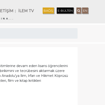
LETİŞİM
İLEM TV
BAĞIŞ
E-BÜLTEN
EN
|
INA...
eğitimlerine devam eden lisans öğrencilerini
, birikimini ve tecrübesini aktarmak üzere
 Anadolu’ya İlim, İrfan ve Hikmet Köprüsü
i, film ve kitap kritikleri