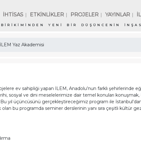
İHTİSAS
ETKİNLİKLER
PROJELER
YAYINLAR
İ
|
|
|
|
BİRİKİMİNDEN YENİ BİR DÜŞÜNCENİN İNŞAS
 İLEM Yaz Akademisi
 projelere ev sahipliği yapan İLEM, Anadolu’nun farklı şehirlerinde 
 tarihi, sosyal ve dini meselelerimize dair temel konuları konuşmak
Bu yıl üçüncüsünü gerçekleştireceğimiz program ile İstanbul’dan
an bu programda seminer derslerinin yanı sıra çeşitli kültür geziler
dırma