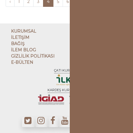
‹
1
2
3
4
5
6
7
8
9
10
...
1
KURUMSAL
İLETİŞİM
BAĞIŞ
İLEM BLOG
GİZLİLİK POLİTİKASI
E-BÜLTEN
ÇATI KURULUŞ
KARDEŞ KURULUŞLAR