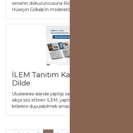
serisinin dokuzuncusuna Richard Foltz konuk oldu.
Hüseyin Gökalp’in moderatörlüğünde ...
İLEM Tanıtım Kataloğu Birçok
Dilde
Uluslararası alanda yaptığı sayısız etkinlikle adından
sıkça söz ettiren İLEM, yaptığı faaliyetleri daha geniş
kitlelere duyurabilmek amacıy...