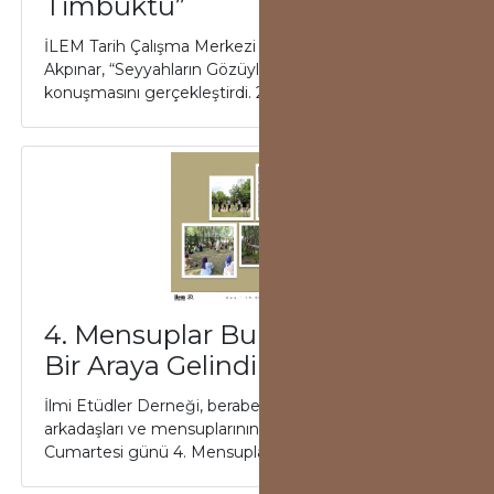
Timbuktu”
İLEM Tarih Çalışma Merkezi sunumlarında Fatma
Akpınar, “Seyyahların Gözüyle Timbuktu” başlıklı
konuşmasını gerçekleştirdi. 23 Haziran 2022 P...
4. Mensuplar Buluşması'nda
Bir Araya Gelindi
İlmi Etüdler Derneği, beraber yürüdüğü yol
arkadaşları ve mensuplarının katılımlarıyla 18 Haziran
Cumartesi günü 4. Mensuplar Buluşması’nda ...