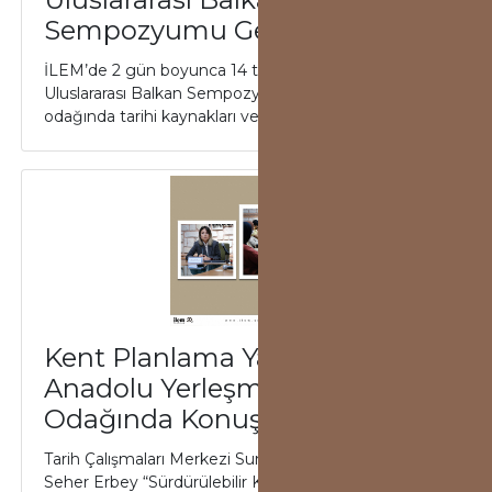
Sempozyumu Gerçekleştirildi
İLEM’de 2 gün boyunca 14 tebliğin sunulduğu
Uluslararası Balkan Sempozyumu’nda Balkan havzası
odağında tarihi kaynakları ve tarihçileri çerç...
Kent Planlama Yaklaşımları
Anadolu Yerleşmeleri
Odağında Konuşuldu
Tarih Çalışmaları Merkezi Sunumları kapsamında
Seher Erbey “Sürdürülebilir Kent Planlama Anadolu