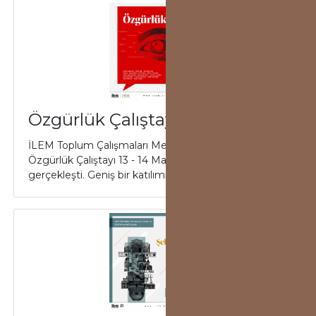
Özgürlük Çalıştayı Gerçekleşti
İLEM Toplum Çalışmaları Merkezi’nin düzenlediği
Özgürlük Çalıştayı 13 - 14 Mayıs tarihlerinde İLEM'de
gerçekleşti. Geniş bir katılımın olduğ...