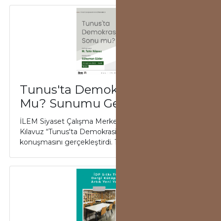
Tunus'ta Demokrasinin Sonu
Mu? Sunumu Gerçekleşti
İLEM Siyaset Çalışma Merkezi sunumlarında M. Tahir
Kılavuz “Tunus'ta Demokrasinin Sonu mu?’ başlıklı
konuşmasını gerçekleştirdi. 11 Haziran ...