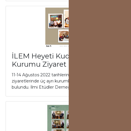
İLEM Heyeti Kudüs’te 3
Kurumu Ziyaret Etti
11-14 Ağustos 2022 tarihlerinde İLEM heyeti Kudüs
ziyaretlerinde üç ayrı kurumla görüşmelerde
bulundu. İlmi Etüdler Derneği (İLEM) Dış İlişk...