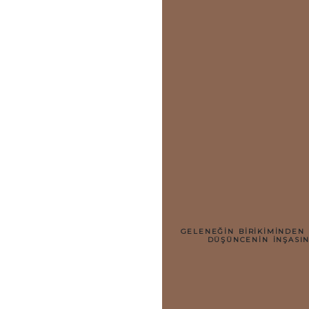
GELENEĞİN BİRİKİMİNDEN 
DÜŞÜNCENİN İNŞASINA