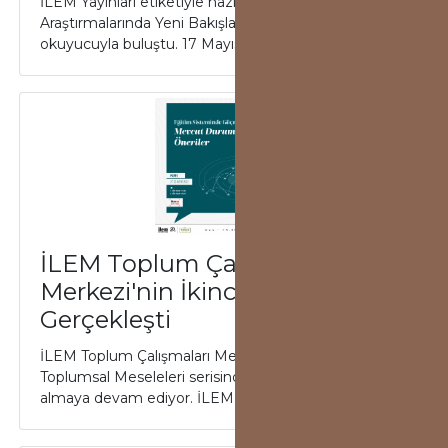
İLEM Yayınları etiketiyle hazırlanan "İslamcılık
Araştırmalarında Yeni Bakışlar" kitabının yazarları
okuyucuyla buluştu. 17 Mayıs Salı günü ...
İLEM Toplum Çalışma
Merkezi'nin İkinci Göç Paneli
Gerçekleşti
İLEM Toplum Çalışmaları Merkezi, Türkiye'nin
Toplumsal Meseleleri serisinde göç konusunu ele
almaya devam ediyor. İLEM Toplum Çalışmaları M...