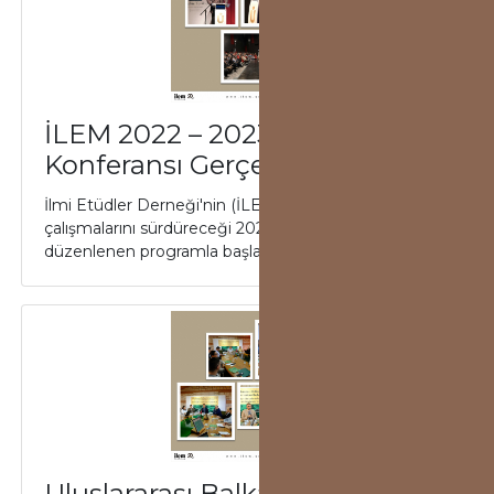
İLEM 2022 – 2023 Açılış
Konferansı Gerçekleşti
İlmi Etüdler Derneği'nin (İLEM) akademik
çalışmalarını sürdüreceği 2022-2023 faaliyet dönemi
düzenlenen programla başladı. 14 Ekim Cuma gün...
Uluslararası Balkan