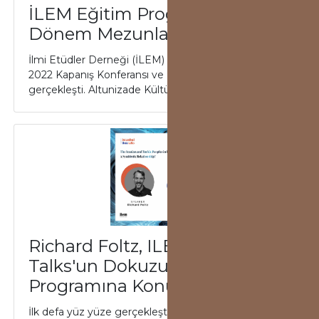
İLEM Eğitim Programı 21.
Dönem Mezunlarını Verdi
İlmi Etüdler Derneği (İLEM) Eğitim Programı 2021-
2022 Kapanış Konferansı ve Mezuniyet Programı
gerçekleşti. Altunizade Kültür ve Sanat Merke...
Richard Foltz, ILEM Istanbul
Talks'un Dokuzuncu
Programına Konuk Oldu
İlk defa yüz yüze gerçekleştirilen ILEM Istanbul Talks