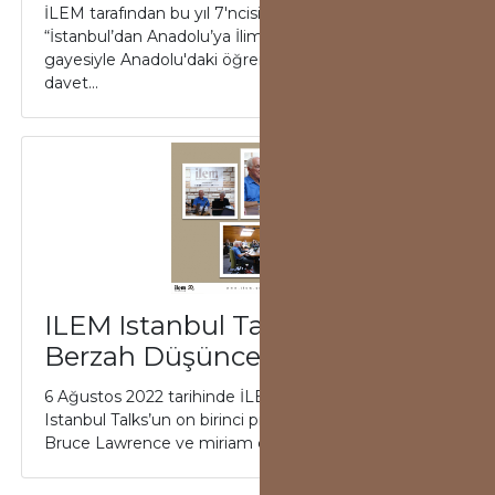
İLEM tarafından bu yıl 7'ncisi düzenlenen
“İstanbul’dan Anadolu’ya İlim Köprüsü” olmak
gayesiyle Anadolu'daki öğrencileri yola çıkmaya
davet...
ILEM Istanbul Talks 11'de
Berzah Düşüncesi Tartışıldı
6 Ağustos 2022 tarihinde İLEM’de gerçekleşen ILEM
Istanbul Talks’un on birinci programında konuklar
Bruce Lawrence ve miriam cooke oldu. “He...