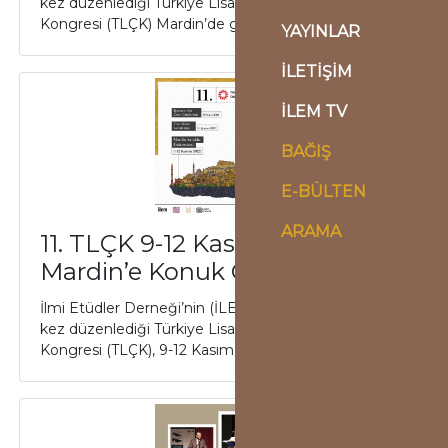
kez düzenlediği Türkiye Lisansüstü Çalışmalar
Kongresi (TLÇK) Mardin’de gerçekleştir...
YAYINLAR
İLETİŞİM
İLEM TV
BAĞIŞ
E-BÜLTEN
ARAMA
11. TLÇK 9-12 Kasım’da
Mardin’e Konuk Oluyor
İlmi Etüdler Derneği’nin (İLEM) 2012’den beri yılda bir
kez düzenlediği Türkiye Lisansüstü Çalışmalar
Kongresi (TLÇK), 9-12 Kasım’da Mardin’...