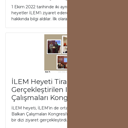
1 Ekim 2022 tarihinde iki ayrı kurumdan gelen
heyetler İLEM’i ziyaret ederek çalışmalarımız
hakkında bilgi aldılar. İlk olarak Endonezya’da...
İLEM Heyeti Tirana’da
Gerçekleştirilen II. Balkan
Çalışmaları Kongresi'de
İLEM heyeti, İLEM’in de ortaklarından olduğu II.
Balkan Çalışmaları Kongresi'ne katılarak Arnavutluk'ta
bir dizi ziyaret gerçekleştirdi. İL...