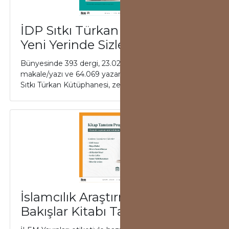
İDP Sıtkı Türkan Kütüphanesi
Yeni Yerinde Sizleri Bekliyor!
Bünyesinde 393 dergi, 23.020 sayı, 794.402
makale/yazı ve 64.069 yazarın eseri bulunan İDP
Sıtkı Türkan Kütüphanesi, zengin içeriği ile şimd...
İslamcılık Araştırmalarında Yeni
Bakışlar Kitabı Tartışıldı