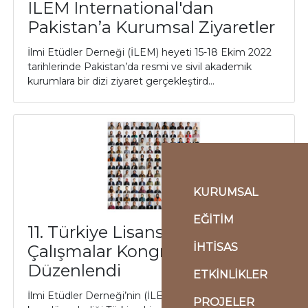
ILEM International'dan
Pakistan’a Kurumsal Ziyaretler
İlmi Etüdler Derneği (İLEM) heyeti 15-18 Ekim 2022
tarihlerinde Pakistan’da resmi ve sivil akademik
kurumlara bir dizi ziyaret gerçekleştird...
KURUMSAL
EĞİTİM
11. Türkiye Lisansüstü
İHTİSAS
Çalışmalar Kongresi Mardin'de
Düzenlendi
ETKİNLİKLER
İlmi Etüdler Derneği’nin (İLEM) 2012’den beri yılda bir
PROJELER