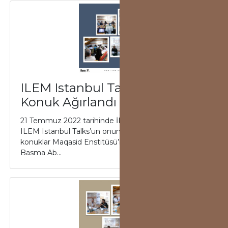
ILEM Istanbul Talks'da Üç
Konuk Ağırlandı
21 Temmuz 2022 tarihinde İLEM’de gerçekleşen
ILEM Istanbul Talks’un onuncu programında
konuklar Maqasid Enstitüsü’nden Jasser Auda,
Basma Ab...