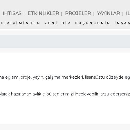
İHTİSAS
ETKİNLİKLER
PROJELER
YAYINLAR
İ
|
|
|
|
BİRİKİMİNDEN YENİ BİR DÜŞÜNCENİN İNŞAS
 eğitim, proje, yayın, çalışma merkezleri, lisansüstü düzeyde eği
ak hazırlanan aylık e-bültenlerimizi inceleyebilir, arzu ederseniz