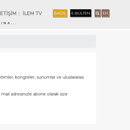
LETİŞİM
İLEM TV
BAĞIŞ
E-BÜLTEN
EN
|
INA...
timler, kongreler, sunumlar ve uluslararası
 mail adresinizle abone olarak size