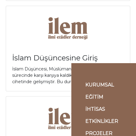
İslam Düşüncesine Giriş
İslam Düşüncesi, Müslümanların alemi imar
sürecinde karşı karşıya kaldıkları sorunların halli
cihetinde gelişmiştir. Bu durum bir yönden “...
KURUMSAL
EĞİTİM
İHTİSAS
ETKİNLİKLER
PROJELER