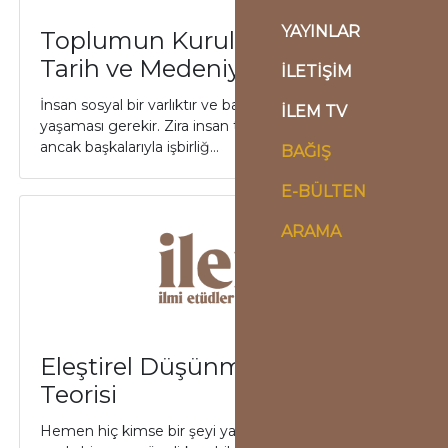
YAYINLAR
Toplumun Kuruluşu: İnsan,
Tarih ve Medeniyet
İLETİŞİM
İnsan sosyal bir varlıktır ve başkalarıyla birlikte
İLEM TV
yaşaması gerekir. Zira insan tabii ve zaruri ihtiyaçlarını
ancak başkalarıyla işbirliğ...
BAĞIŞ
E-BÜLTEN
ARAMA
Eleştirel Düşünme ve Bilgi
Teorisi
Hemen hiç kimse bir şeyi yaparken cahilce yaptığını