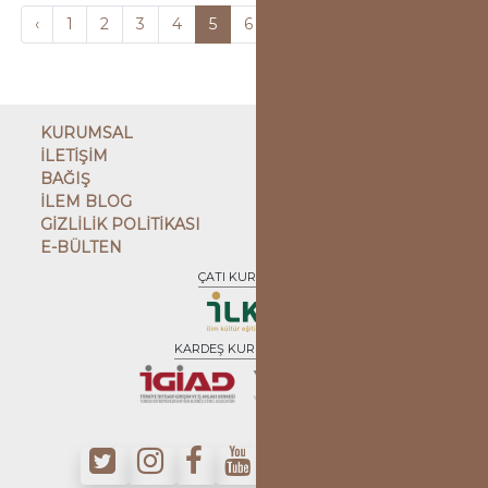
‹
1
2
3
4
5
6
7
8
9
10
...
3
KURUMSAL
İLETİŞİM
BAĞIŞ
İLEM BLOG
GİZLİLİK POLİTİKASI
E-BÜLTEN
ÇATI KURULUŞ
KARDEŞ KURULUŞLAR