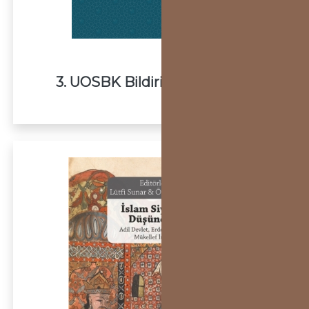
3. UOSBK Bildiri Kitabı (II Cilt)