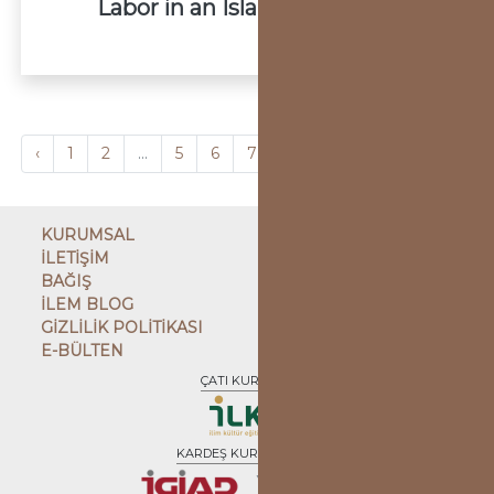
Labor in an Islamic Settings
‹
1
2
...
5
6
7
8
9
10
11
...
1
KURUMSAL
İLETİŞİM
BAĞIŞ
İLEM BLOG
GİZLİLİK POLİTİKASI
E-BÜLTEN
ÇATI KURULUŞ
KARDEŞ KURULUŞLAR