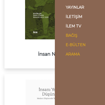
YAYINLAR
İLETİŞİM
İLEM TV
BAĞIŞ
E-BÜLTEN
İnsan Nedir?
ARAMA