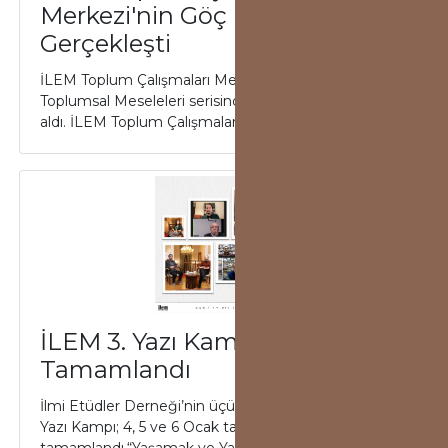
Merkezi'nin Göç Paneli
Gerçekleşti
İLEM Toplum Çalışmaları Merkezi, Türkiye'nin
Toplumsal Meseleleri serisinde göç konusunu ele
aldı. İLEM Toplum Çalışmaları Merkezi göçmenli...
İLEM 3. Yazı Kampı
Tamamlandı
İlmi Etüdler Derneği’nin üçüncüsünü düzenlediği
Yazı Kampı; 4, 5 ve 6 Ocak tarihlerinde 6 oturumda