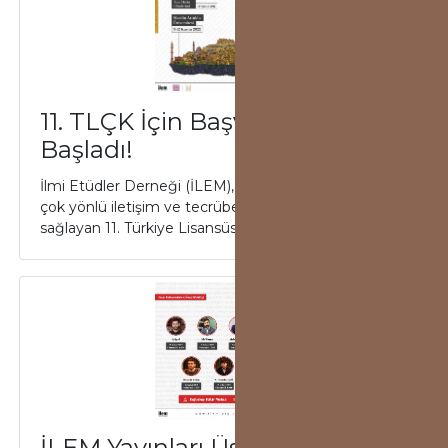
11. TLÇK İçin Başvurular
Başladı!
İlmi Etüdler Derneği (İLEM), genç akademisyenlere
çok yönlü iletişim ve tecrübe aktarım imkanı
sağlayan 11. Türkiye Lisansüstü Çalışmalar K...
İLEM Yayınları Üsküdar Kitap