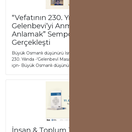
“Vefatının 230. Yılında İsmail
Gelenbevi’yi Anmak ve
Anlamak” Sempozyumu
Gerçekleşti
Büyük Osmanlı düşünürü İsmail Gelenbevî ''Vefatının
230. Yılında -'Gelenbevî Masası'nı yeniden kurmak
için- Büyük Osmanlı düşünürü "İsmail G...
İnsan & Toplum 11.4 Çıktı