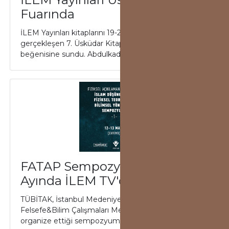
Fuarında
İLEM Yayınları kitaplarını 19-27 Şubat tarihleri arasında
gerçekleşen 7. Üsküdar Kitap Fuarı'nda okuyucunun
beğenisine sundu. Abdulkadir Mac...
FATAP Sempozyumu Mart
Ayında İLEM TV'de
TÜBİTAK, İstanbul Medeniyet Üniversitesi ve İLEM
Felsefe&Bilim Çalışmaları Merkezi'nin birlikte
organize ettiği sempozyum; kelami, meşşa...