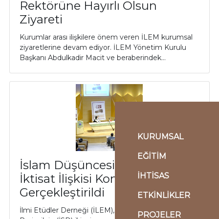
Rektörüne Hayırlı Olsun
Ziyareti
Kurumlar arası ilişkilere önem veren İLEM kurumsal
ziyaretlerine devam ediyor. İLEM Yönetim Kurulu
Başkanı Abdulkadir Macit ve beraberindek...
KURUMSAL
EĞİTİM
İslam Düşüncesinde Siyaset
İHTİSAS
İktisat İlişkisi Konferansı
Gerçekleştirildi
ETKİNLİKLER
İlmi Etüdler Derneği (İLEM), İslam Siyaset Düşüncesi
PROJELER