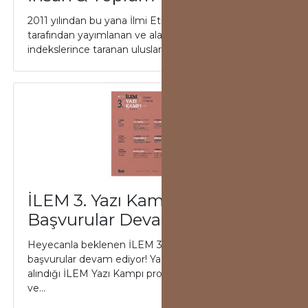
2011 yılından bu yana İlmi Etüdler Derneği (İLEM)
tarafından yayımlanan ve alanında önemli atıf
indekslerince taranan uluslararası hakemli d...
İLEM 3. Yazı Kampı’na
Başvurular Devam Ediyor!
Heyecanla beklenen İLEM 3. Yazı Kampı’na
başvurular devam ediyor! Yazma eyleminin ele
alındığı İLEM Yazı Kampı programının üçüncüsü, 4-5
ve...