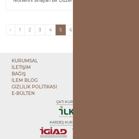
Teorilerini Sınayan Bir Düzensizlik İlk...
‹
1
2
3
4
5
6
7
8
9
10
...
1
KURUMSAL
İLETİŞİM
BAĞIŞ
İLEM BLOG
GİZLİLİK POLİTİKASI
E-BÜLTEN
ÇATI KURULUŞ
KARDEŞ KURULUŞLAR