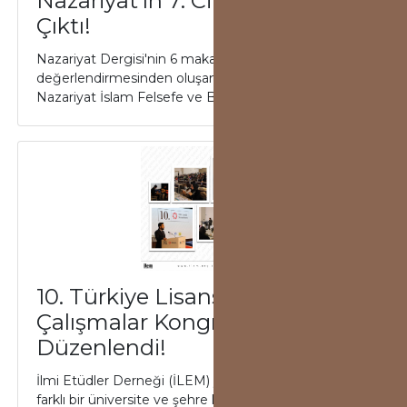
Nazariyat'ın 7. Cilt 2. Sayısı
Çıktı!
Nazariyat Dergisi'nin 6 makale ve 6 kitap
değerlendirmesinden oluşan yeni sayısı yayımlandı.
Nazariyat İslam Felsefe ve Bilim Tarihi Araştı...
10. Türkiye Lisansüstü
Çalışmalar Kongresi Konya’da
Düzenlendi!
İlmi Etüdler Derneği (İLEM) yürütücülüğünde her yıl
farklı bir üniversite ve şehre konuk olan Türkiye