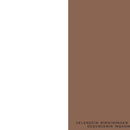
GELENEĞİN BİRİKİMİNDEN 
DÜŞÜNCENİN İNŞASINA