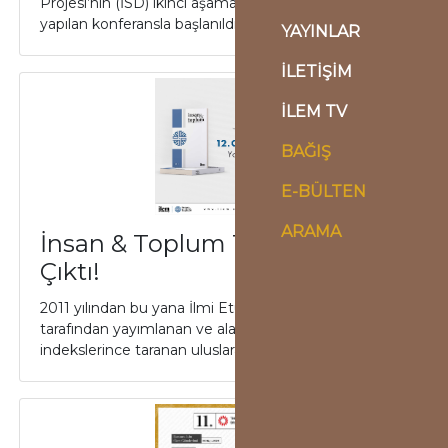
Projesi’nin (İSD) ikinci aşamasına 29 Mart Salı günü
yapılan konferansla başlanıldığını...
YAYINLAR
İLETİŞİM
İLEM TV
BAĞIŞ
E-BÜLTEN
ARAMA
İnsan & Toplum 12. Cilt 1. Sayısı
Çıktı!
2011 yılından bu yana İlmi Etüdler Derneği (İLEM)
tarafından yayımlanan ve alanında önemli atıf
indekslerince taranan uluslararası hakemli d...