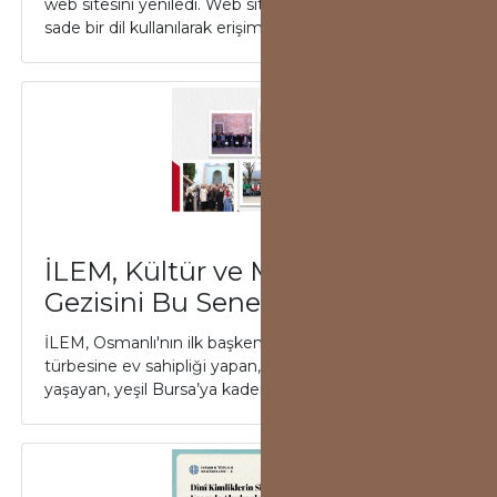
web sitesini yeniledi. Web sitesi açılış sayfasında,
sade bir dil kullanılarak erişimin...
İLEM, Kültür ve Medeniyet
Gezisini Bu Sene Bursa’ya Yaptı
İLEM, Osmanlı'nın ilk başkenti, altı Osmanlı padişahın
türbesine ev sahipliği yapan, dört mevsimi bir arada
yaşayan, yeşil Bursa’ya kademe p...