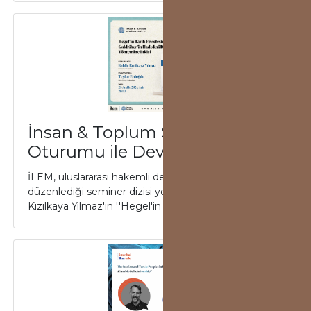
İnsan & Toplum Seminerleri 7.
Oturumu ile Devam Ediyor
İLEM, uluslararası hakemli dergisi İnsan & Toplum’un
düzenlediği seminer dizisi yedinci oturumu Rahile
Kızılkaya Yılmaz'ın ''Hegel'in Ta...