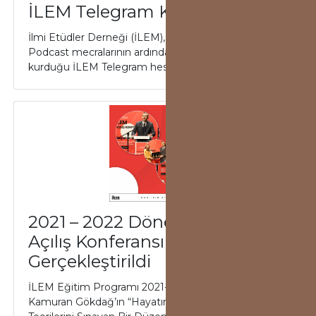
İLEM Telegram Kanalı Açıldı
İlmi Etüdler Derneği (İLEM), İLEM TV ve İLEM
Podcast mecralarının ardından Telegram üzerinden
kurduğu İLEM Telegram hesabı ile de kullanıcıl...
2021 – 2022 Dönemi İLEM
Açılış Konferansı
Gerçekleştirildi
İLEM Eğitim Programı 2021-2022 Açılış Konferansı
Kamuran Gökdağ’ın “Hayatın Tekilliği: Sosyo-Politik