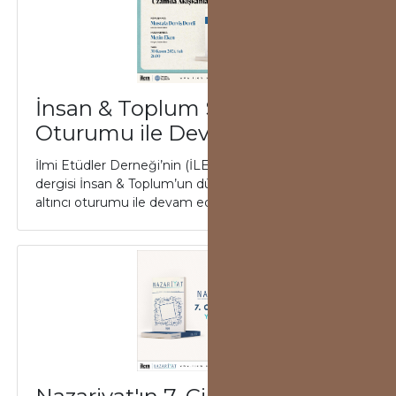
İnsan & Toplum Seminerleri 6.
Oturumu ile Devam Ediyor
İlmi Etüdler Derneği’nin (İLEM), uluslararası hakemli
dergisi İnsan & Toplum’un düzenlediği seminer dizisi
altıncı oturumu ile devam edi...