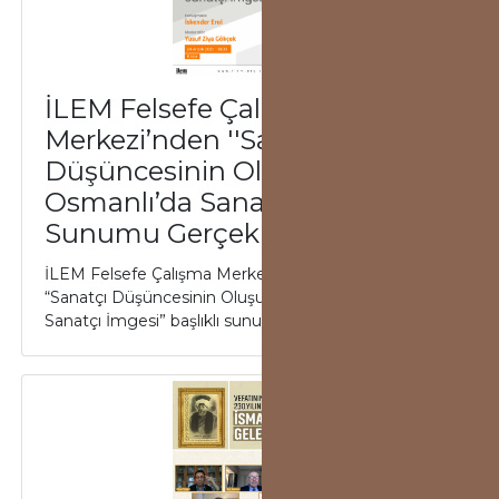
İLEM Felsefe Çalışmaları
Merkezi’nden ''Sanatçı
Düşüncesinin Oluşumu ve
Osmanlı’da Sanatçı İmgesi''
Sunumu Gerçekleşti
İLEM Felsefe Çalışma Merkezi'nin düzenlediği
“Sanatçı Düşüncesinin Oluşumu ve Osmanlı’da
Sanatçı İmgesi” başlıklı sunumu İskender Erol'un k...