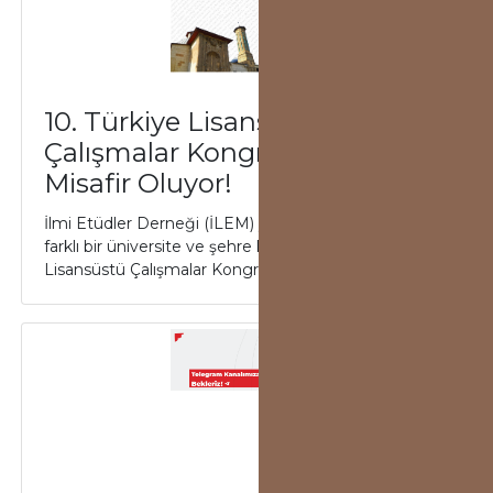
10. Türkiye Lisansüstü
Çalışmalar Kongresi Konya’da
Misafir Oluyor!
İlmi Etüdler Derneği (İLEM) yürütücülüğünde her yıl
farklı bir üniversite ve şehre konuk olan Türkiye
Lisansüstü Çalışmalar Kongresi (TLÇK)...