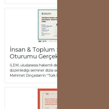
İnsan & Toplum Seminerleri 8.
Oturumu Gerçekleşti
İLEM, uluslararası hakemli dergisi İnsan & Toplum’un
düzenlediği seminer dizisi sekizinci oturumu
Mehmet Dinçaslan‘ın ‘’Türk İktisat Düş...