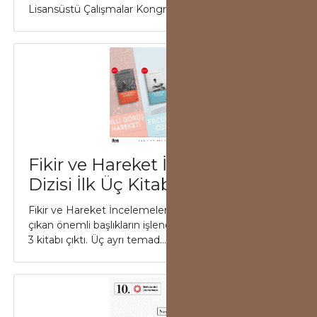
Lisansüstü Çalışmalar Kongresi (TLÇK)...
Fikir ve Hareket İncelemeleri
Dizisi İlk Üç Kitabı Çıktı!
Fikir ve Hareket İncelemeleri dizisi bu alanda öne
çıkan önemli başlıkların işlendiği 20 kitaplık serinin ilk
3 kitabı çıktı. Üç ayrı temad...