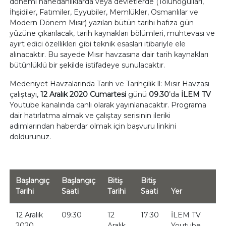
dönemi hanedanlıklarda veya devletlerde (Tolunoğulları,
İhşidiler, Fatımiler, Eyyubiler, Memlükler, Osmanlılar ve
Modern Dönem Mısır) yazılan bütün tarihi hafıza gün
yüzüne çıkarılacak, tarih kaynakları bölümleri, muhtevası ve
ayırt edici özellikleri gibi teknik esasları itibariyle ele
alınacaktır. Bu sayede Mısır havzasına dair tarih kaynakları
bütünlüklü bir şekilde istifadeye sunulacaktır.
Medeniyet Havzalarında Tarih ve Tarihçilik ll: Mısır Havzası
çalıştayı,
12 Aralık 2020 Cumartesi
günü
09.30
’da
İLEM TV
Youtube kanalında canlı olarak yayınlanacaktır. Programa
dair hatırlatma almak ve çalıştay serisinin ileriki
adımlarından haberdar olmak için başvuru linkini
doldurunuz.
Başlangıç
Başlangıç
Bitiş
Bitiş
Tarihi
Saati
Tarihi
Saati
Yer
12 Aralık
09:30
12
17:30
İLEM TV
2020
Aralık
Youtube