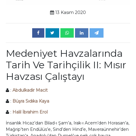
13 Kasım 2020
Medeniyet Havzalarında
Tarih Ve Tarihçilik II: Mısır
Havzası Çalıştayı
:
Abdulkadir Macit
:
Büşra Sıdıka Kaya
:
Halil İbrahim Erol
İnsanlık Hicaz’dan Bilad-ı Şam’a, Irak-ı Acem’den Horasan’a,
Mağrip’ten Endülüs’e, Sind’den Hind’e, Maveraünnehir’den
Türkistan’a, Anadolu’dan Rumeli’ye pek çok havza