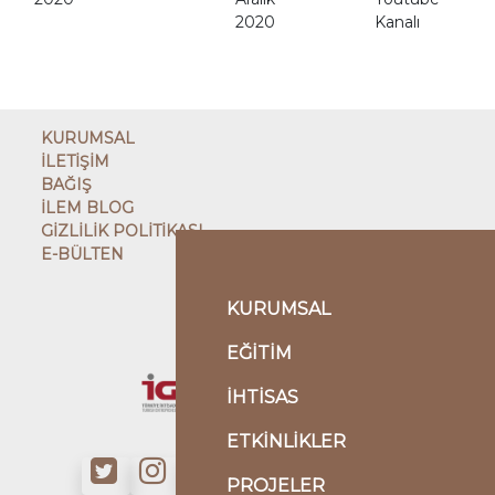
2020
Kanalı
KURUMSAL
İLETİŞİM
BAĞIŞ
İLEM BLOG
GİZLİLİK POLİTİKASI
E-BÜLTEN
ÇATI KURULUŞ
KURUMSAL
EĞİTİM
KARDEŞ KURULUŞLAR
İHTİSAS
ETKİNLİKLER
PROJELER