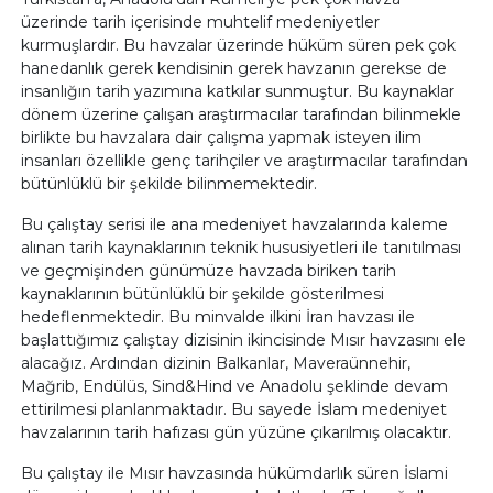
üzerinde tarih içerisinde muhtelif medeniyetler
kurmuşlardır. Bu havzalar üzerinde hüküm süren pek çok
hanedanlık gerek kendisinin gerek havzanın gerekse de
insanlığın tarih yazımına katkılar sunmuştur. Bu kaynaklar
dönem üzerine çalışan araştırmacılar tarafından bilinmekle
birlikte bu havzalara dair çalışma yapmak isteyen ilim
insanları özellikle genç tarihçiler ve araştırmacılar tarafından
bütünlüklü bir şekilde bilinmemektedir.
Bu çalıştay serisi ile ana medeniyet havzalarında kaleme
alınan tarih kaynaklarının teknik hususiyetleri ile tanıtılması
ve geçmişinden günümüze havzada biriken tarih
kaynaklarının bütünlüklü bir şekilde gösterilmesi
hedeflenmektedir. Bu minvalde ilkini İran havzası ile
başlattığımız çalıştay dizisinin ikincisinde Mısır havzasını ele
alacağız. Ardından dizinin Balkanlar, Maveraünnehir,
Mağrib, Endülüs, Sind&Hind ve Anadolu şeklinde devam
ettirilmesi planlanmaktadır. Bu sayede İslam medeniyet
havzalarının tarih hafızası gün yüzüne çıkarılmış olacaktır.
Bu çalıştay ile Mısır havzasında hükümdarlık süren İslami