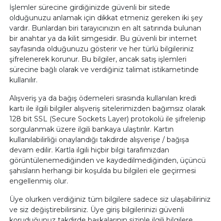
İşlemler sürecine girdiğinizde güvenli bir sitede
olduğunuzu anlamak için dikkat etmeniz gereken iki şey
vardır. Bunlardan biri tarayıcınızın en alt satırında bulunan
bir anahtar ya da kilit simgesidir. Bu güvenli bir internet
sayfasında olduğunuzu gösterir ve her türlü bilgileriniz
şifrelenerek korunur. Bu bilgiler, ancak satış işlemleri
sürecine bağlı olarak ve verdiğiniz talimat istikametinde
kullanılır.
Alışveriş ya da bağış ödemeleri sırasında kullanılan kredi
kartı ile ilgili bilgiler alışveriş sitelerimizden bağımsız olarak
128 bit SSL (Secure Sockets Layer) protokolü ile şifrelenip
sorgulanmak üzere ilgili bankaya ulaştırılır. Kartın
kullanılabilirliği onaylandığı takdirde alışverişe / bağışa
devam edilir. Kartla ilgili hiçbir bilgi tarafımızdan
görüntülenemediğinden ve kaydedilmediğinden, üçüncü
şahısların herhangi bir koşulda bu bilgileri ele geçirmesi
engellenmiş olur.
Üye olurken verdiğiniz tüm bilgilere sadece siz ulaşabiliriniz
ve siz değiştirebilirsiniz. Üye giriş bilgilerinizi güvenli
koruduğunuz takdirde başkalarının sizinle ilgili bilgilere