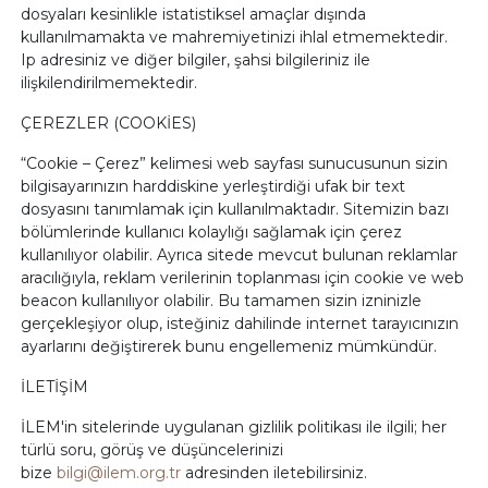
dosyaları kesinlikle istatistiksel amaçlar dışında
kullanılmamakta ve mahremiyetinizi ihlal etmemektedir.
Ip adresiniz ve diğer bilgiler, şahsi bilgileriniz ile
ilişkilendirilmemektedir.
ÇEREZLER (COOKİES)
“Cookie – Çerez” kelimesi web sayfası sunucusunun sizin
bilgisayarınızın harddiskine yerleştirdiği ufak bir text
dosyasını tanımlamak için kullanılmaktadır. Sitemizin bazı
bölümlerinde kullanıcı kolaylığı sağlamak için çerez
kullanılıyor olabilir. Ayrıca sitede mevcut bulunan reklamlar
aracılığıyla, reklam verilerinin toplanması için cookie ve web
beacon kullanılıyor olabilir. Bu tamamen sizin izninizle
gerçekleşiyor olup, isteğiniz dahilinde internet tarayıcınızın
ayarlarını değiştirerek bunu engellemeniz mümkündür.
İLETİŞİM
İLEM'in sitelerinde uygulanan gizlilik politikası ile ilgili; her
türlü soru, görüş ve düşüncelerinizi
bize
bilgi@ilem.org.tr
adresinden iletebilirsiniz.