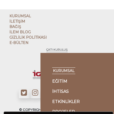
KURUMSAL
İLETİŞİM
BAĞIŞ
İLEM BLOG
GİZLİLİK POLİTİKASI
E-BÜLTEN
ÇATI KURULUŞ
KARDEŞ KURULUŞLAR
KURUMSAL
EĞİTİM
İHTİSAS
ETKİNLİKLER
© COPYRIGHT - İLMİ ETÜDLER DERNEĞİ - 2022
PROJELER