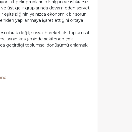
r: alt gelir gruplarının kırılgan ve istikrarsız
bı ve üst gelir gruplarında devam eden servet
ir eşitsizliğinin yalnızca ekonomik bir sorun
r yeniden yapılanmaya işaret ettiğini ortaya
esi olarak değil; sosyal hareketlilik, toplumsal
lamalarının kesişiminde şekillenen çok
i yılda geçirdiği toplumsal dönüşümü anlamak
endi