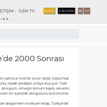
LETİŞİM
İLEM TV
BAĞIŞ
E-BÜLTEN
EN
|
INA...
ye’de 2000 Sonrası
nin yalnızca nicel bir sorun değil, toplumsal
üreç olarak işlediğini ortaya koyuyor. Gelir
deki dönüşüm, emeğin konum kaybı, servetin
 örülen bir eşitsizlik döngüsünü bütüncül bir
sel değişimleri inceleyen kitap, Türkiye’de