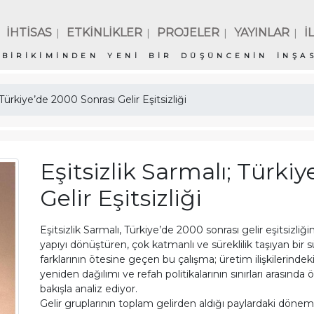
İHTİSAS
ETKİNLİKLER
PROJELER
YAYINLAR
İ
|
|
|
|
BİRİKİMİNDEN YENİ BİR DÜŞÜNCENİN İNŞAS
 Türkiye’de 2000 Sonrası Gelir Eşitsizliği
Eşitsizlik Sarmalı; Türki
Gelir Eşitsizliği
Eşitsizlik Sarmalı, Türkiye’de 2000 sonrası gelir eşitsizliği
yapıyı dönüştüren, çok katmanlı ve süreklilik taşıyan bir s
farklarının ötesine geçen bu çalışma; üretim ilişkilerin
yeniden dağılımı ve refah politikalarının sınırları arasında
bakışla analiz ediyor.
Gelir gruplarının toplam gelirden aldığı paylardaki dönem