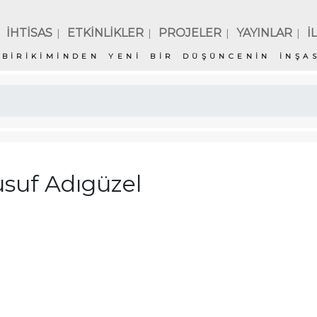
İHTİSAS
ETKİNLİKLER
PROJELER
YAYINLAR
İ
|
|
|
|
BİRİKİMİNDEN YENİ BİR DÜŞÜNCENİN İNŞAS
suf Adıgüzel