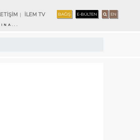
LETİŞİM
İLEM TV
BAĞIŞ
E-BÜLTEN
EN
|
INA...