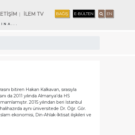
LETİŞİM
İLEM TV
BAĞIŞ
E-BÜLTEN
EN
|
INA...
sını bitiren Hakan Kalkavan, sırasıyla
sını da 2011 yılında Almanya’da HS
amlamıştır. 2015 yılından beri İstanbul
lihazırda aynı üniversitede Dr. Öğr. Gör.
lam ekonomisi, Din-Ahlak-İktisat ilişkileri ve