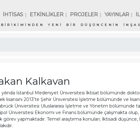
İHTİSAS
ETKİNLİKLER
PROJELER
YAYINLAR
İ
|
|
|
|
BİRİKİMİNDEN YENİ BİR DÜŞÜNCENİN İNŞAS
akan Kalkavan
 yılında İstanbul Medeniyet Üniversitesi İktisat bölümünde doktora
ek lisansını 2013’te Şehir Üniversitesi İşletme bölümünde ve lisan
brück Üniversitesi Uluslararası İşletme ve Yönetim bölümünde tam
pol Üniversitesi Ekonomi ve Finans bölümünde çalışmakta olup, ha
k görev yapmaktadır. Temel araştırma konuları; İktisadi düşünce, İs
lakıdır.