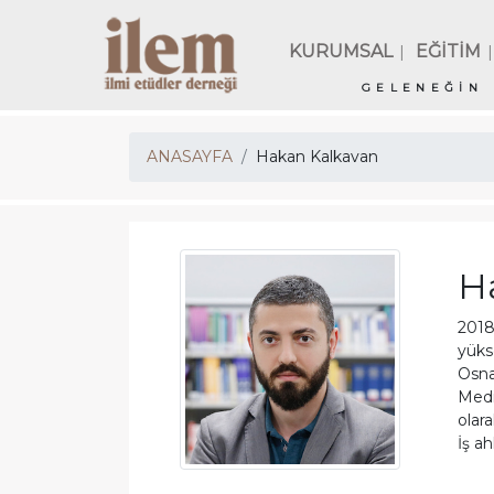
KURUMSAL
EĞİTİM
|
|
GELENEĞİN 
ANASAYFA
Hakan Kalkavan
H
2018
yüks
Osna
Medi
olara
İş ah