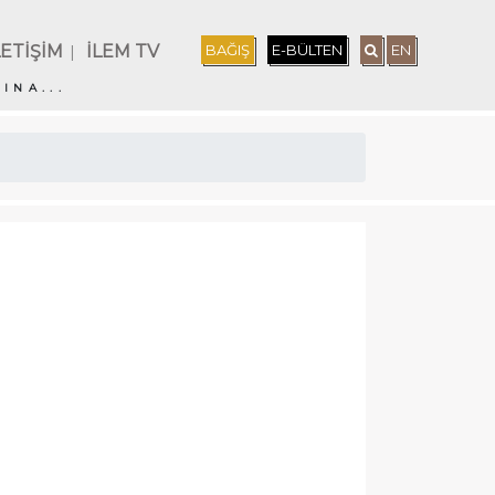
LETİŞİM
İLEM TV
BAĞIŞ
E-BÜLTEN
EN
|
INA...