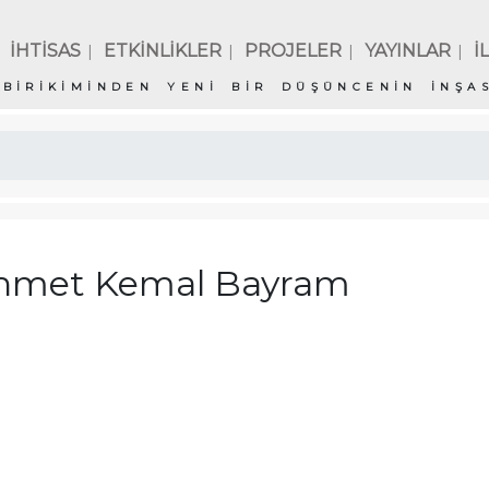
İHTİSAS
ETKİNLİKLER
PROJELER
YAYINLAR
İ
|
|
|
|
BİRİKİMİNDEN YENİ BİR DÜŞÜNCENİN İNŞAS
hmet Kemal Bayram