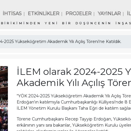
İHTİSAS
ETKİNLİKLER
PROJELER
YAYINLAR
İ
|
|
|
|
BİRİKİMİNDEN YENİ BİR DÜŞÜNCENİN İNŞAS
-2025 Yükseköğretim Akademik Yılı Açılış Töreni'ne Katıldık.
İLEM olarak 2024-2025 
Akademik Yılı Açılış Tören
“YÖK 2024-2025 Yükseköğretim Akademik Yılı Açılış Tör
Erdoğan'ın katılımıyla Cumhurbaşkanlığı Külliyesi'nde 8 E
İLEM Yönetim Kurulu Başkanı Taha Eğri de katılım sağlad
Törene Cumhurbaşkanı Recep Tayyip Erdoğan, Yükseköğr
erkânının yanı sıra bakanlar, Yükseköğretim Kurulu üyeleri,