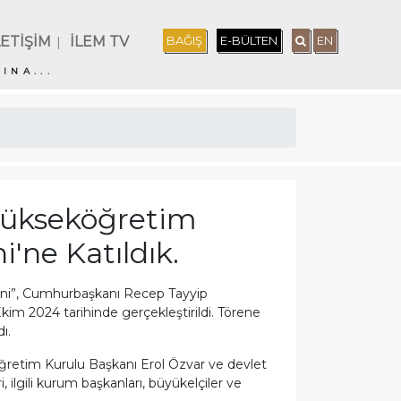
LETİŞİM
İLEM TV
BAĞIŞ
E-BÜLTEN
EN
|
INA...
Yükseköğretim
i'ne Katıldık.
eni”, Cumhurbaşkanı Recep Tayyip
kim 2024 tarihinde gerçekleştirildi. Törene
ı.
etim Kurulu Başkanı Erol Özvar ve devlet
 ilgili kurum başkanları, büyükelçiler ve