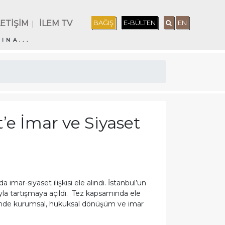
LETİŞİM
İLEM TV
BAĞIŞ
E-BÜLTEN
EN
|
INA...
e İmar ve Siyaset
imar-siyaset ilişkisi ele alındı. İstanbul’un
la tartışmaya açıldı. Tez kapsamında ele
inde kurumsal, hukuksal dönüşüm ve imar