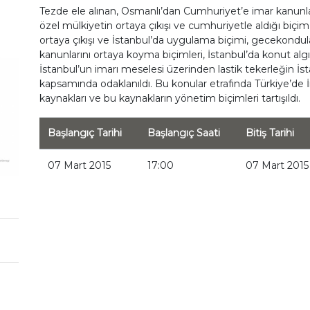
Tezde ele alınan, Osmanlı’dan Cumhuriyet’e imar kanunlar
özel mülkiyetin ortaya çıkışı ve cumhuriyetle aldığı biçi
ortaya çıkışı ve İstanbul’da uygulama biçimi, gecekondu
kanunlarını ortaya koyma biçimleri, İstanbul’da konut 
İstanbul’un imarı meselesi üzerinden lastik tekerleğin İs
kapsamında odaklanıldı. Bu konular etrafında Türkiye’de İ
kaynakları ve bu kaynakların yönetim biçimleri tartışıldı.
Başlangıç Tarihi
Başlangıç Saati
Bitiş Tarihi
07 Mart 2015
17:00
07 Mart 2015