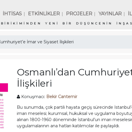
İHTİSAS
ETKİNLİKLER
PROJELER
YAYINLAR
İ
|
|
|
|
BİRİKİMİNDEN YENİ BİR DÜŞÜNCENİN İNŞAS
mhuriyet’e İmar ve Siyaset İlişkileri
Osmanlı’dan Cumhuriyet’
İlişkileri
Konuşmacı:
Bekir Cantemir
Bu sunumda, çok partili hayata geçiş sürecinde İstanbul’da 
imarı meselesi; kurumsal, hukuksal ve uygulama boyutuy
alınan 1800-1960 döneminde İstanbul’un imarı meseles
uygulamalarının ana hatları katılımcılar ile paylaşıldı.