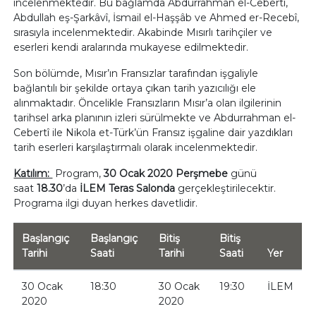
incelenmektedir. Bu bağlamda Abdurrahman el-Cebertî,
Abdullah eş-Şarkâvî, İsmail el-Haşşâb ve Ahmed er-Recebî,
sırasıyla incelenmektedir. Akabinde Mısırlı tarihçiler ve
eserleri kendi aralarında mukayese edilmektedir.
Son bölümde, Mısır’ın Fransızlar tarafından işgaliyle
bağlantılı bir şekilde ortaya çıkan tarih yazıcılığı ele
alınmaktadır. Öncelikle Fransızların Mısır’a olan ilgilerinin
tarihsel arka planının izleri sürülmekte ve Abdurrahman el-
Cebertî ile Nikola et-Türk’ün Fransız işgaline dair yazdıkları
tarih eserleri karşılaştırmalı olarak incelenmektedir.
Katılım:
Program,
30 Ocak
2020 Perşmebe
günü
saat
18.30
’da
İ
LEM Teras Salonda
gerçekleştirilecektir.
Programa ilgi duyan herkes davetlidir.
Başlangıç
Başlangıç
Bitiş
Bitiş
Tarihi
Saati
Tarihi
Saati
Yer
30 Ocak
18:30
30 Ocak
19:30
İLEM
2020
2020