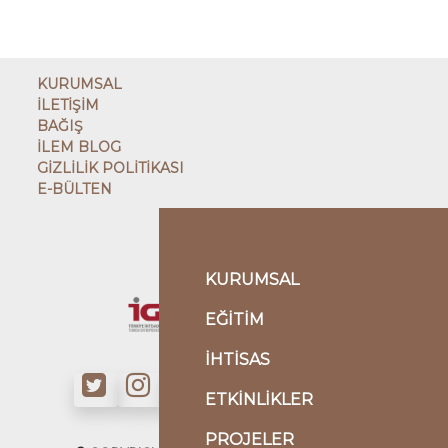
KURUMSAL
İLETİŞİM
BAĞIŞ
İLEM BLOG
GİZLİLİK POLİTİKASI
E-BÜLTEN
ÇATI KURULUŞ
KURUMSAL
KARDEŞ KURULUŞLAR
EĞİTİM
İHTİSAS
ETKİNLİKLER
PROJELER