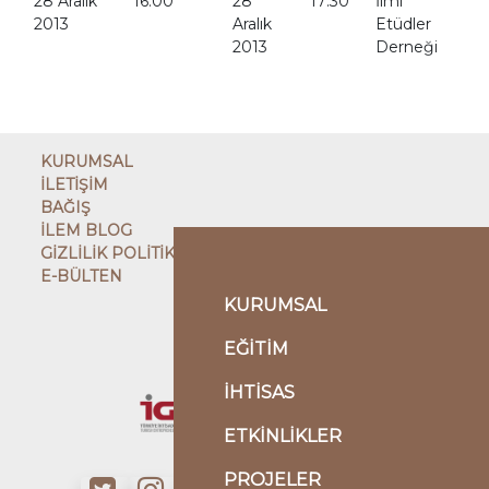
28 Aralık
16:00
28
17:30
İlmi
2013
Aralık
Etüdler
2013
Derneği
KURUMSAL
İLETİŞİM
BAĞIŞ
İLEM BLOG
GİZLİLİK POLİTİKASI
E-BÜLTEN
KURUMSAL
ÇATI KURULUŞ
EĞİTİM
KARDEŞ KURULUŞLAR
İHTİSAS
ETKİNLİKLER
PROJELER