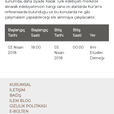
sunumda, daha ziyade Klasik Türk edebiyatı merkeze
alınarak edebiyatımızın hangi saha ve alanlarda Kur'an'a
referanslarda bulunduğu ve bu konularda ne gibi
çalışmaların yapılabileceği ele alınmaya çalışılacaktır.
Başlangıç
Başlangıç
Bitiş
Bitiş
Tarihi
Saati
Tarihi
Saati
Yer
03 Nisan
18:00
03
00:00
İlmi
2018
Nisan
Etüdler
2018
Derneği
KURUMSAL
İLETİŞİM
BAĞIŞ
İLEM BLOG
GİZLİLİK POLİTİKASI
E-BÜLTEN